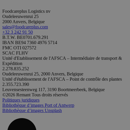
d
c
n
Foodcareplus Logistics nv
(
Oudeleeuwenrui 25
l
e
2000 Anvers, Belgique
b
sales@foodcareplus.com
s
+32 3 242 91 50
d
B.T.W. BE0701.679.291
CookieScriptConsent
1 mois
C
CookieScript
IBAN BE94 7360 4976 5714
u
.remant.be
FMC OTI 027572
s
SCAC FLHV
S
p
Unité d'Etablissement de l'AFSCA – Intermédiaire de transport &
m
Expédition
p
2.278.835.252
c
Oudeleeuwenrui 25, 2000 Anvers, Belgique
d
v
Unité d'établissement de l'AFSCA – Point de contrôle des plantes
n
2.355.723.390
l
Leuvensesteenweg 117, 3190 Boortmeerbeek, Belgique
c
C
©2026 Remant Tous droits réservés
S
Politiques juridiques
f
Bibliothèque d’images Port of Antwerp
c
Bibliothèque d’images Unsplash
VISITOR_PRIVACY_METADATA
5 mois 4
C
YouTube
semaines
u
.youtube.com
s
c