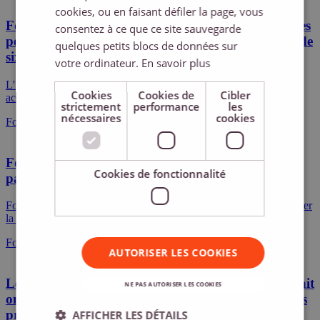
cookies, ou en faisant défiler la page, vous
DUTCH
Foodcareplus accueille favorablement la stabilité des
consentez à ce que ce site sauvegarde
ports américains avec un nouvel accord de travail de
quelques petits blocs de données sur
FRENCH
six ans
votre ordinateur.
En savoir plus
L'International Longshoremen's Association a ratifié un nouvel
Cookies
Cookies de
Cibler
accord de six ans avec l'United States Maritime Alliance.
strictement
performance
les
nécessaires
cookies
Foodcareplus
Foodcareplus et Heuer Logistics annoncent un
Cookies de fonctionnalité
partenariat stratégique
Foodcareplus et Heuer Logistics unissent leurs forces pour renforcer
la logistique alimentaire en Allemagne, en Autriche et en Suisse.
Foodcareplus
AUTORISER LES COOKIES
Les participants de la réunion d’Automne d’Eucolait
NE PAS AUTORISER LES COOKIES
ont discuté des tendances du commerce mondial des
produits laitiers
AFFICHER LES DÉTAILS