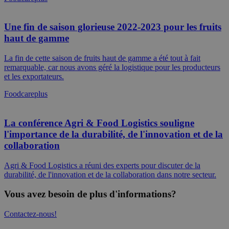
v
c
"
Une fin de saison glorieuse 2022-2023 pour les fruits
b
p
haut de gamme
l
c
b
La fin de cette saison de fruits haut de gamme a été tout à fait
remarquable, car nous avons géré la logistique pour les producteurs
Politique de confidentialité de
currentBlogWorkv1
.remant.be
59
C
et les exportateurs.
minutes
d
Google
56
v
secondes
s
Foodcareplus
v
n
c
La conférence Agri & Food Logistics souligne
d
d
l'importance de la durabilité, de l'innovation et de la
s
I
collaboration
v
c
"
Agri & Food Logistics a réuni des experts pour discuter de la
b
durabilité, de l'innovation et de la collaboration dans notre secteur.
p
l
Vous avez besoin de plus d'informations?
c
b
Contactez-nous!
_GRECAPTCHA
5 mois 4
G
Google LLC
semaines
r
www.google.com