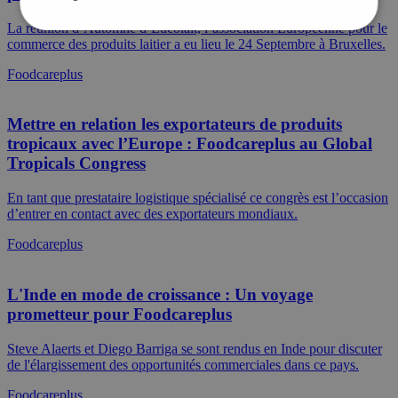
La réunion d’Automne d’Eucolait, l’association Européenne pour le
commerce des produits laitier a eu lieu le 24 Septembre à Bruxelles.
Cookies strictement nécessaires
Foodcareplus
Cookies de performance
Cibler les cookies
Cookies de fonctionnalité
Mettre en relation les exportateurs de produits
tropicaux avec l’Europe : Foodcareplus au Global
Les cookies strictement nécessaires permettent des
Tropicals Congress
fonctionnalités essentielles du site Web telles que la
connexion des utilisateurs et la gestion des comptes.
Le site Web ne peut pas être utilisé correctement
En tant que prestataire logistique spécialisé ce congrès est l’occasion
sans cookies strictement nécessaires.
d’entrer en contact avec des exportateurs mondiaux.
Fournisseur /
Nom du cookie
Expiration
D
Foodcareplus
Domaine
currentBlogNewsv1
.remant.be
59
C
minutes
d
L'Inde en mode de croissance : Un voyage
56
v
secondes
s
prometteur pour Foodcareplus
d
n
c
Steve Alaerts et Diego Barriga se sont rendus en Inde pour discuter
d
de l'élargissement des opportunités commerciales dans ce pays.
d
s
Foodcareplus
I